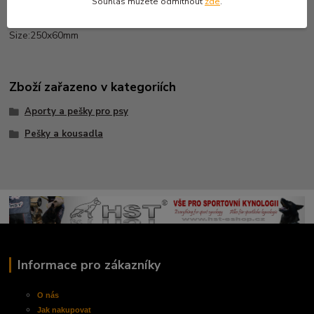
Souhlas můžete odmítnout
zde
.
Ringo tug with 2 handles
Size:250x60mm
Zboží zařazeno v kategoriích
Aporty a pešky pro psy
Pešky a kousadla
Informace pro zákazníky
O nás
Jak nakupovat