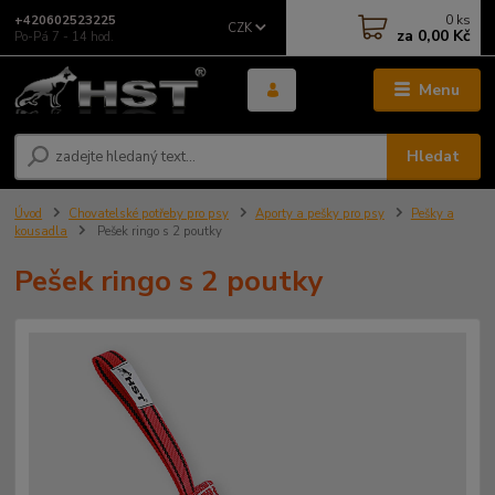
0
ks
+420602523225
CZK
za
0,00 Kč
Po-Pá 7 - 14 hod.
Menu
Hledat
Úvod
Chovatelské potřeby pro psy
Aporty a pešky pro psy
Pešky a
kousadla
Pešek ringo s 2 poutky
Pešek ringo s 2 poutky