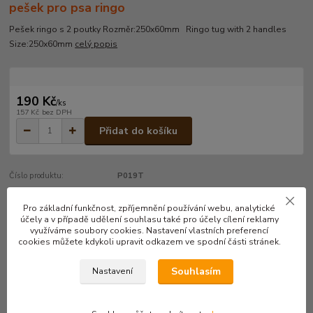
pešek pro psa ringo
Pešek ringo s 2 poutky Rozměr:250x60mm Ringo tug with 2 handles
Size:250x60mm
celý popis
190 Kč
/
ks
157 Kč
bez DPH
Přidat do košíku
Číslo produktu:
P019T
Pro základní funkčnost, zpříjemnění používání webu, analytické
účely a v případě udělení souhlasu také pro účely cílení reklamy
Kompletní specifikace
využíváme soubory cookies. Nastavení vlastních preferencí
cookies můžete kdykoli upravit odkazem ve spodní části stránek.
Pešek ringo s 2 poutky
Souhlasím
Nastavení
Rozměr:250x60mm