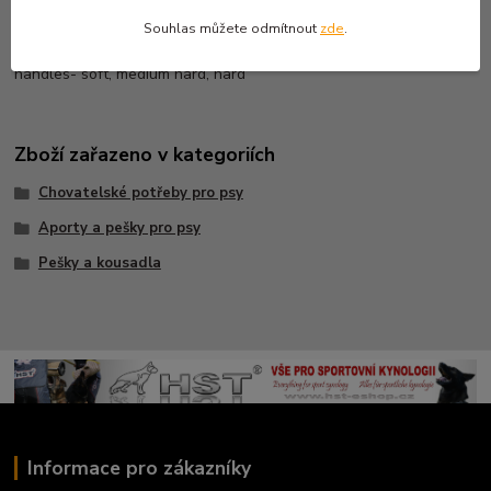
Souhlas můžete odmítnout
zde
.
Bite Wedge juta with
handles- soft, medium hard, hard
Zboží zařazeno v kategoriích
Chovatelské potřeby pro psy
Aporty a pešky pro psy
Pešky a kousadla
Informace pro zákazníky