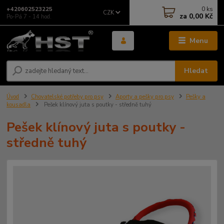
0
ks
+420602523225
CZK
za
0,00 Kč
Po-Pá 7 - 14 hod.
Menu
Hledat
Úvod
Chovatelské potřeby pro psy
Aporty a pešky pro psy
Pešky a
kousadla
Pešek klínový juta s poutky - středně tuhý
Pešek klínový juta s poutky -
středně tuhý