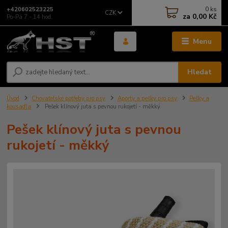
0
ks
+420602523225
CZK
za
0,00 Kč
Po-Pá 7 - 14 hod.
Menu
Hledat
Úvod
Chovatelské potřeby pro psy
Aporty a pešky pro psy
Pešky a
kousadla
Pešek klínový juta s pevnou rukojetí - měkký
Pešek klínový juta s pevnou
rukojetí - měkký