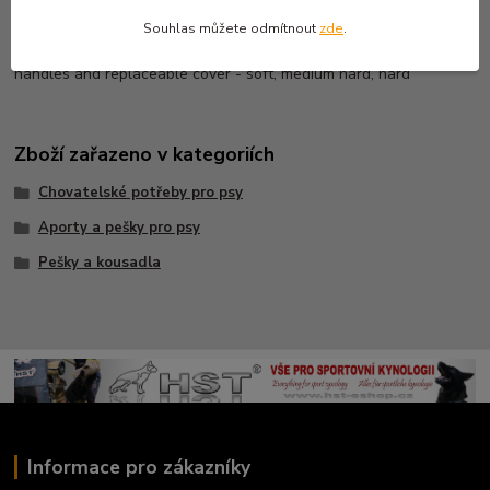
Souhlas můžete odmítnout
zde
.
Bite Wedge juta with hard
handles and replaceable cover - soft, medium hard, hard
Zboží zařazeno v kategoriích
Chovatelské potřeby pro psy
Aporty a pešky pro psy
Pešky a kousadla
Informace pro zákazníky