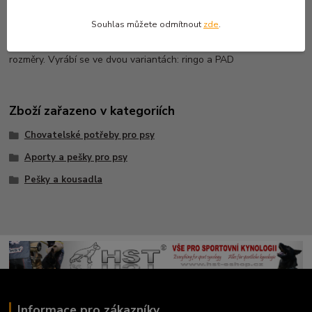
Bite wedge Butterfly - RINGO
Souhlas můžete odmítnout
zde
.
Klínový pešek se dvěma pevnými madly. Má mnohostranné využití
jak v obraně, tak při poslušnosti, zejména pro jeho kompaktní
rozměry. Vyrábí se ve dvou variantách: ringo a PAD
Zboží zařazeno v kategoriích
Chovatelské potřeby pro psy
Aporty a pešky pro psy
Pešky a kousadla
Informace pro zákazníky