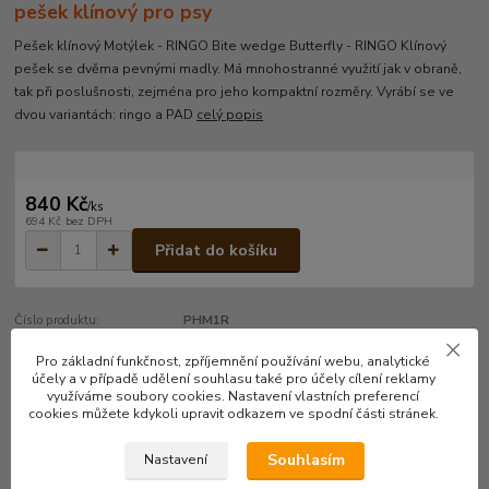
pešek klínový pro psy
Pešek klínový Motýlek - RINGO Bite wedge Butterfly - RINGO Klínový
pešek se dvěma pevnými madly. Má mnohostranné využití jak v obraně,
tak při poslušnosti, zejména pro jeho kompaktní rozměry. Vyrábí se ve
dvou variantách: ringo a PAD
celý popis
840 Kč
/
ks
694 Kč
bez DPH
Přidat do košíku
Číslo produktu:
PHM1R
Pro základní funkčnost, zpříjemnění používání webu, analytické
účely a v případě udělení souhlasu také pro účely cílení reklamy
Kompletní specifikace
využíváme soubory cookies. Nastavení vlastních preferencí
cookies můžete kdykoli upravit odkazem ve spodní části stránek.
Pešek klínový Motýlek - RINGO
Souhlasím
Nastavení