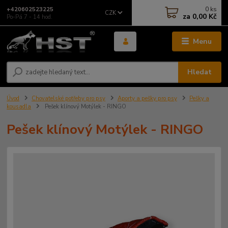
0
ks
+420602523225
CZK
za
0,00 Kč
Po-Pá 7 - 14 hod.
Menu
Hledat
Úvod
Chovatelské potřeby pro psy
Aporty a pešky pro psy
Pešky a
kousadla
Pešek klínový Motýlek - RINGO
Pešek klínový Motýlek - RINGO