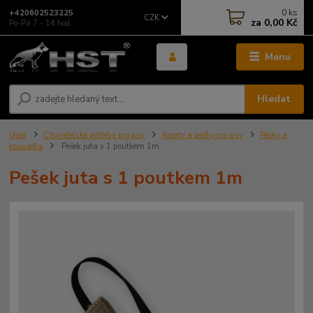
0
ks
+420602523225
CZK
za
0,00 Kč
Po-Pá 7 - 14 hod.
Menu
Hledat
Úvod
Chovatelské potřeby pro psy
Aporty a pešky pro psy
Pešky a
kousadla
Pešek juta s 1 poutkem 1m
Pešek juta s 1 poutkem 1m