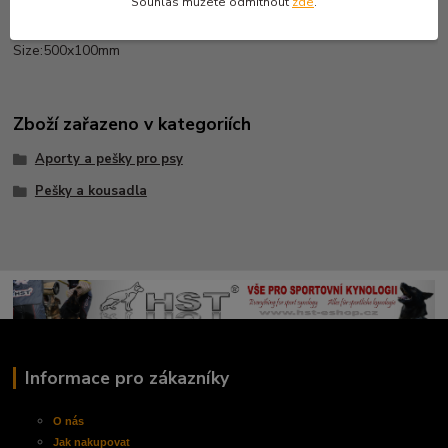
Souhlas můžete odmítnout
zde
.
Tug juta with 1 handle 1m
Size:500x100mm
Zboží zařazeno v kategoriích
Aporty a pešky pro psy
Pešky a kousadla
Informace pro zákazníky
O nás
Jak nakupovat