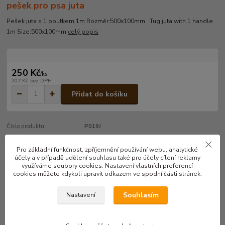
pešek pro psa juta
Pešek juta s 1 poutkem 1m Rozměr:500x100mm Tug juta with 1 handle
1m Size:500x100mm
celý popis
250 Kč
/
ks
207 Kč
bez DPH
Přidat do košíku
Číslo produktu:
P019J
Pro základní funkčnost, zpříjemnění používání webu, analytické
účely a v případě udělení souhlasu také pro účely cílení reklamy
Kompletní specifikace
využíváme soubory cookies. Nastavení vlastních preferencí
cookies můžete kdykoli upravit odkazem ve spodní části stránek.
Pešek juta s 1 poutkem 1m
Souhlasím
Nastavení
Rozměr:500x100mm