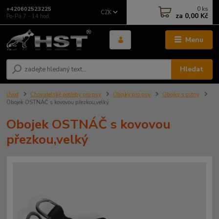
0
ks
+420602523225
CZK
za
0,00 Kč
Po-Pá 7 - 14 hod.
Menu
Hledat
Úvod
Chovatelské potřeby pro psy
Obojky pro psy
Obojky s ostny
Obojek OSTNÁČ s kovovou přezkou,velký
Obojek OSTNÁČ s kovovou
přezkou,velký