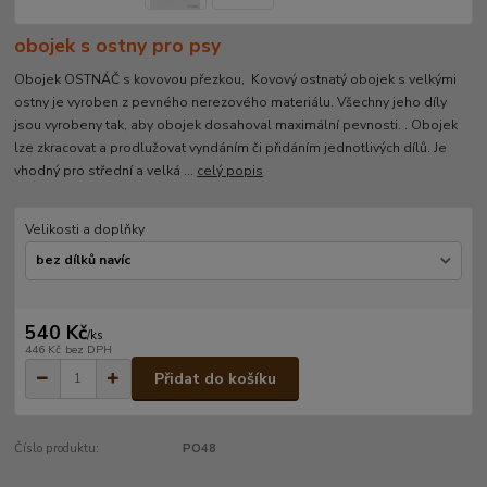
obojek s ostny pro psy
Obojek OSTNÁČ s kovovou přezkou, Kovový ostnatý obojek s velkými
ostny je vyroben z pevného nerezového materiálu. Všechny jeho díly
jsou vyrobeny tak, aby obojek dosahoval maximální pevnosti. . Obojek
lze zkracovat a prodlužovat vyndáním či přidáním jednotlivých dílů. Je
vhodný pro střední a velká ...
celý popis
Velikosti a doplňky
540 Kč
/
ks
446 Kč
bez DPH
Přidat do košíku
Číslo produktu:
PO48