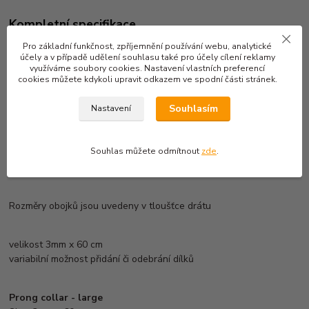
Kompletní specifikace
Pro základní funkčnost, zpříjemnění používání webu, analytické
účely a v případě udělení souhlasu také pro účely cílení reklamy
Obojek OSTNÁČ s kovovou přezkou,
využíváme soubory cookies. Nastavení vlastních preferencí
cookies můžete kdykoli upravit odkazem ve spodní části stránek.
Kovový ostnatý obojek s velkými ostny je vyroben z pevného
nerezového materiálu. Všechny jeho díly jsou vyrobeny tak, aby
Souhlasím
Nastavení
obojek dosahoval maximální pevnosti. . Obojek lze zkracovat a
prodlužovat vyndáním či přidáním jednotlivých dílů. Je vhodný pro
střední a velká plemena. Obojek doporučujeme pro méně
Souhlas můžete odmítnout
zde
.
poslušné psy.
Rozměry obojků jsou uvedeny v tloušťce drátu
velikost 3mm x 60 cm
variabilní možnost přidání či odebrání dílků
Prong collar - large