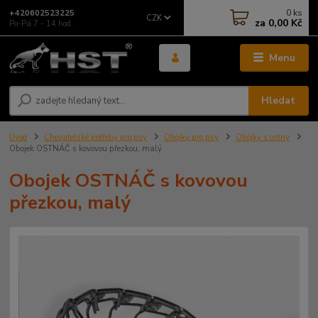
0
ks
+420602523225
CZK
za
0,00 Kč
Po-Pá 7 - 14 hod.
Menu
Hledat
Úvod
Chovatelské potřeby pro psy
Obojky pro psy
Obojky s ostny
Obojek OSTNÁČ s kovovou přezkou, malý
Obojek OSTNÁČ s kovovou
přezkou, malý