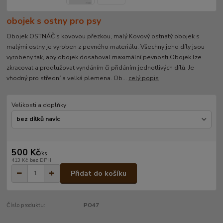
obojek s ostny pro psy
Obojek OSTNÁČ s kovovou přezkou, malý Kovový ostnatý obojek s
malými ostny je vyroben z pevného materiálu. Všechny jeho díly jsou
vyrobeny tak, aby obojek dosahoval maximální pevnosti.Obojek lze
zkracovat a prodlužovat vyndáním či přidáním jednotlivých dílů. Je
vhodný pro střední a velká plemena. Ob...
celý popis
Velikosti a doplňky
500 Kč
/
ks
413 Kč
bez DPH
Přidat do košíku
Číslo produktu:
PO47