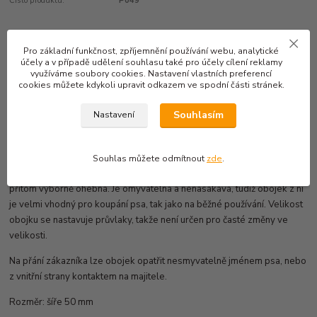
Číslo produktu:
P049
Kompletní specifikace
Pro základní funkčnost, zpříjemnění používání webu, analytické
účely a v případě udělení souhlasu také pro účely cílení reklamy
využíváme soubory cookies. Nastavení vlastních preferencí
Obojky DeLUXE: jsou vyráběny z těch nejmodernějších a
cookies můžete kdykoli upravit odkazem ve spodní části stránek.
nejkvalitnějších materiálů.
Souhlasím
Nastavení
Obojek je vybaven masivní kovovou trojzubcovou přezkou
s chromovou úpravou a elegantním logem HST. Kování je černé barvy
osazeno dvojitým nýtováním. Možnost vlastního potisku.
Souhlas můžete odmítnout
zde
.
Speciální popruhovina je antibakteriální, absolutně pevná v tahu a
přitom výborně ohebná. Je omyvatelná a nenasákavá, tudíž obojek z ní
je velmi vhodný pro koupání psa, tak jako na běžné používání. Velikost
obojku se nastavuje průvlaky, takže není určen pro časté změny ve
velikosti.
Na přání zákazníka lze obojek opatřit nesmyvatelně jménem psa, nebo
z vnitřní strany kontaktem na majitele.
Rozměr: šíře 50 mm