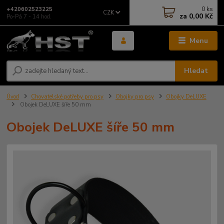
0
ks
+420602523225
CZK
za
0,00 Kč
Po-Pá 7 - 14 hod.
Menu
Hledat
Úvod
Chovatelské potřeby pro psy
Obojky pro psy
Obojky DeLUXE
Obojek DeLUXE šíře 50 mm
Obojek DeLUXE šíře 50 mm