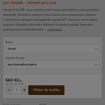
psí obojek - obojek pro psa
Obojky DeLUXE: jsou vyráběny z těch nejmodernějších a nejkvalitnějších
materiálů. Obojek je vybaven masivní kovovou trojzubcovou přezkou
s chromovou úpravou a elegantním logem HST. Kování je černé barvy
osazeno dvojitým nýtováním. Možnost vlastního potisku. Speciální
popruhovina je antibakteriální, ...
celý popis
Barvy
vlastní design
660 Kč
/
ks
545 Kč
bez DPH
Přidat do košíku