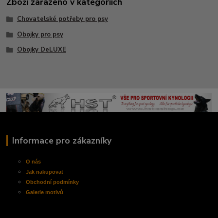
Zboží zařazeno v kategoriích
Chovatelské potřeby pro psy
Obojky pro psy
Obojky DeLUXE
Informace pro zákazníky
O nás
Jak nakupovat
Obchodní
podmínky
Galerie motivů