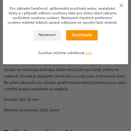
Číslo produktu:
P046
Pro základní funkčnost, zpříjemnění používání webu, analytické
účely a v případě udělení souhlasu také pro účely cílení reklamy
využíváme soubory cookies. Nastavení vlastních preferencí
Kompletní specifikace
cookies můžete kdykoli upravit odkazem ve spodní části stránek.
Obojky DeLUXE: jsou vyráběny z těch nejmodernějších a
Souhlasím
Nastavení
nejkvalitnějších materiálů. Jsou opatřeny luxusní kovovou trojzubcovou
přezkou, která je chráněna celosvětově US patentovým úřadem.
Speciální popruhovina je antibakteriální, absolutně pevná v tahu a
Souhlas můžete odmítnout
zde
.
přitom výborně ohebná. Je omyvatelná a nenasákavá, tudíž obojek z ní
je velmi vhodný pro koupání psa, tak jako na běžné používání. Velikost
obojku se nastavuje průvlaky, takže není určen pro časté změny ve
velikosti. Kování je elegantní černé barvy a nýty jsou z nerezové oceli.
Na přání zákazníka lze obojek opatřit nesmyvatelně jménem psa, nebo
z vnitřní strany kontaktem na majitele.
Rozměr: šíře 25 mm
Barevné provedení: žlutá, černá