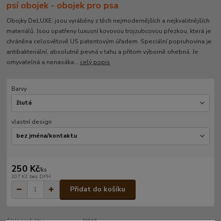
psí obojek - obojek pro psa
Obojky DeLUXE: jsou vyráběny z těch nejmodernějších a nejkvalitnějších
materiálů. Jsou opatřeny luxusní kovovou trojzubcovou přezkou, která je
chráněna celosvětově US patentovým úřadem. Speciální popruhovina je
antibakteriální, absolutně pevná v tahu a přitom výborně ohebná. Je
omyvatelná a nenasáka...
celý popis
Barvy
vlastní design
250 Kč
/
ks
207 Kč
bez DPH
Přidat do košíku