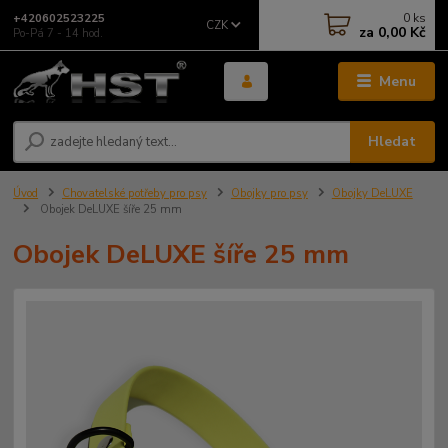
0
ks
+420602523225
CZK
za
0,00 Kč
Po-Pá 7 - 14 hod.
Menu
Hledat
Úvod
Chovatelské potřeby pro psy
Obojky pro psy
Obojky DeLUXE
Obojek DeLUXE šíře 25 mm
Obojek DeLUXE šíře 25 mm