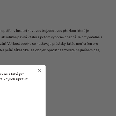
u opatřeny luxusní kovovou trojzubcovou přezkou, která je
, absolutně pevná v tahu a přitom výborně ohebná. Je omyvatelná a
vání. Velikost obojku se nastavuje průvlaky, takže není určen pro
i. Na přání zákazníka lze obojek opatřit nesmyvatelně jménem psa,
uhlasu také pro
e kdykoli upravit