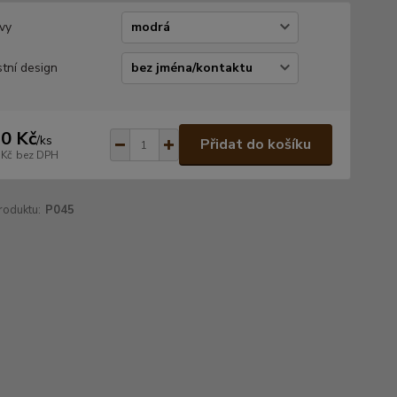
vy
stní design
0 Kč
/
ks
Přidat do košíku
 Kč
bez DPH
roduktu:
P045