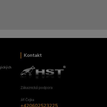
Kontakt
gických
Zákaznická podpora
Jiří Čejka
+420602523225