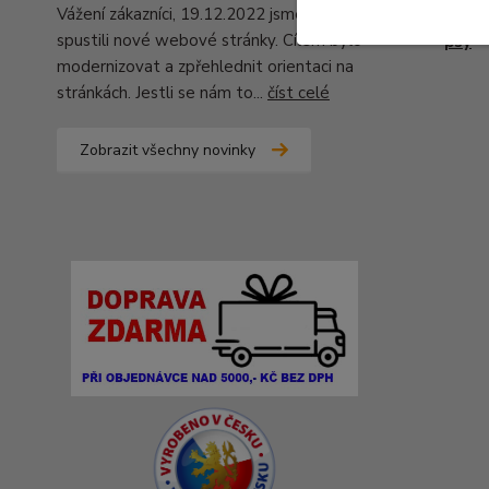
Vážení zákazníci, 19.12.2022 jsme pro Vás
Chova
spustili nové webové stránky. Cílem bylo
psy
modernizovat a zpřehlednit orientaci na
stránkách. Jestli se nám to...
číst celé
Zobrazit všechny novinky