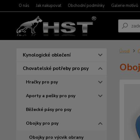
O nás
Jak nakupovat
Obchodní podmínky
Galerie motivů
Úvod
C
Kynologické oblečení
Oboj
Chovatelské potřeby pro psy
Hračky pro psy
Aporty a pešky pro psy
Běžecké pásy pro psy
Obojky pro psy
Obojky pro výcvik obrany