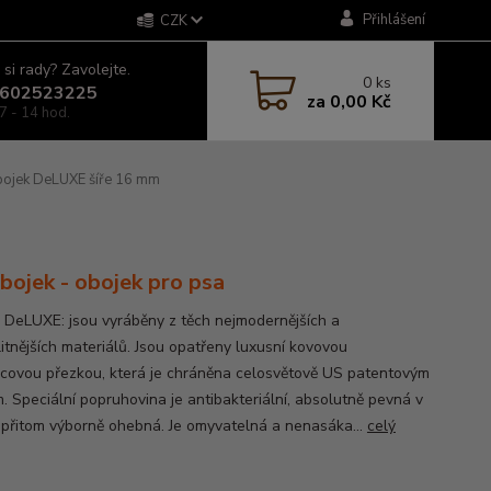
Přihlášení
CZK
 si rady? Zavolejte.
0
ks
602523225
za
0,00 Kč
7 - 14 hod.
ojek DeLUXE šíře 16 mm
obojek - obojek pro psa
 DeLUXE: jsou vyráběny z těch nejmodernějších a
litnějších materiálů. Jsou opatřeny luxusní kovovou
bcovou přezkou, která je chráněna celosvětově US patentovým
. Speciální popruhovina je antibakteriální, absolutně pevná v
 přitom výborně ohebná. Je omyvatelná a nenasáka...
celý