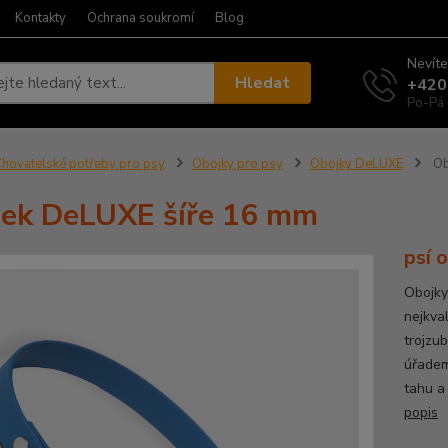
Kontakty
Ochrana soukromí
Blog
Nevíte
Hledat
+420
Po-Pá 
hovatelské potřeby pro psy
Obojky pro psy
Obojky DeLUXE
Ob
ek DeLUXE šíře 16 mm
psí 
Obojky
nejkva
trojzu
úřadem
tahu a
popis