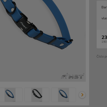
Bar
vla
23
190
Číslo p