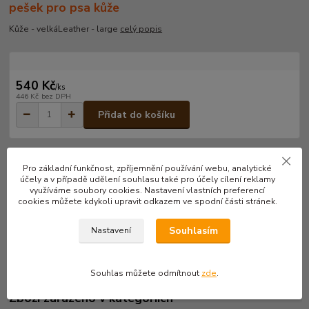
pešek pro psa kůže
Kůže - velkáLeather - large
celý popis
540 Kč
/
ks
446 Kč
bez DPH
Přidat do košíku
Číslo produktu:
P020V
Pro základní funkčnost, zpříjemnění používání webu, analytické
účely a v případě udělení souhlasu také pro účely cílení reklamy
využíváme soubory cookies. Nastavení vlastních preferencí
cookies můžete kdykoli upravit odkazem ve spodní části stránek.
Kompletní specifikace
Souhlasím
Nastavení
Kůže - velká
Leather - large
Souhlas můžete odmítnout
zde
.
Zboží zařazeno v kategoriích