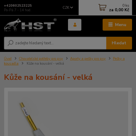
0
ks
+420602523225
CZK
za
0,00 Kč
Po-Pá 7 - 14 hod.
Menu
Hledat
Úvod
Chovatelské potřeby pro psy
Aporty a pešky pro psy
Pešky a
kousadla
Kůže na kousání - velká
Kůže na kousání - velká