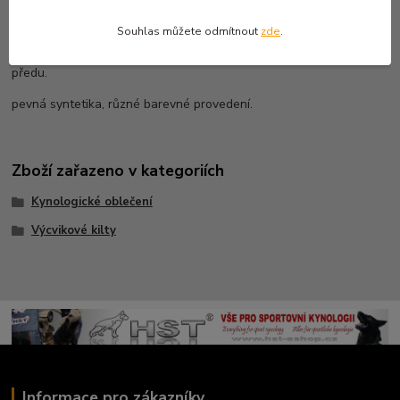
Výcviková zástěra - sukně - kilt
Souhlas můžete odmítnout
zde
.
každý tomu říká nějak za nás kapsy na opasku jak v zadu tak v
předu.
pevná syntetika, různé barevné provedení.
Zboží zařazeno v kategoriích
Kynologické oblečení
Výcvikové kilty
Informace pro zákazníky