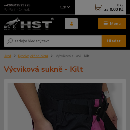
0
ks
+420602523225
CZK
za
0,00 Kč
Po-Pá 7 - 14 hod.
Menu
Hledat
Úvod
Kynologické oblečení
Výcviková sukně - Kilt
Výcviková sukně - Kilt