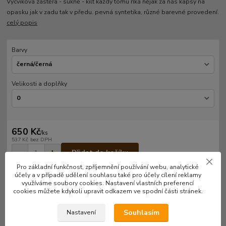
Výcviková zástěra - sukně - kilt každý tomu říká nějak za nás kapsy na
opasku jak v zadu tak v předu. pevná syntetika, různé barevné provedení.
celý popis
Barvy
Velikosti a doplňky
650 Kč
/
ks
537 Kč
bez DPH
Přidat do košíku
Pro základní funkčnost, zpříjemnění používání webu, analytické
účely a v případě udělení souhlasu také pro účely cílení reklamy
využíváme soubory cookies. Nastavení vlastních preferencí
Číslo produktu:
KI01
cookies můžete kdykoli upravit odkazem ve spodní části stránek.
Souhlasím
Nastavení
Kompletní specifikace