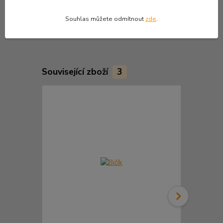
Zhotovení kalhot dle dodaných tělesných rozměrů +30 % k
Souhlas můžete odmítnout
zde
.
základní ceně .
Související zboží
3