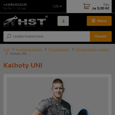
0
ks
+420602523225
CZK
za
0,00 Kč
Po-Pá 7 - 14 hod.
Menu
Hledat
Úvod
Kynologické oblečení
Pánské oblečení
Pánské kalhoty a kraťasy
Kalhoty UNI
Kalhoty UNI