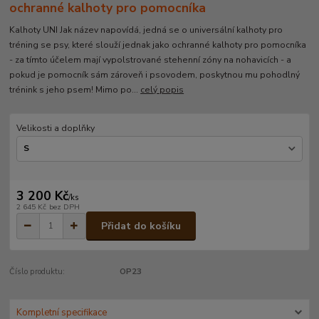
ochranné kalhoty pro pomocníka
Kalhoty UNI Jak název napovídá, jedná se o universální kalhoty pro
tréning se psy, které slouží jednak jako ochranné kalhoty pro pomocníka
- za tímto účelem mají vypolstrované stehenní zóny na nohavicích - a
pokud je pomocník sám zároveň i psovodem, poskytnou mu pohodlný
trénink s jeho psem! Mimo po...
celý popis
Velikosti a doplňky
3 200 Kč
/
ks
2 645 Kč
bez DPH
Přidat do košíku
Číslo produktu:
OP23
Kompletní specifikace