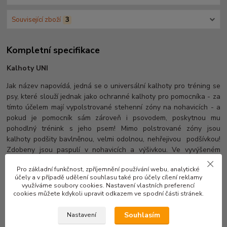
Související zboží
3
Kompletní specifikace
Kalhoty UNI
Jak název napovídá, jedná se o universální kalhoty pro tréning se
psy, které slouží jednak jako ochranné kalhoty pro pomocníka - za
tímto účelem mají vypolstrované stehenní zóny na nohavicích - a
pokud je pomocník sám zároveň i psovodem, poskytnou mu
pohodlný trénink s jeho psem! Mimo polstrované zóny jsou
kalhoty podšity bavlněnou, velmi odolnou, nehřejivou podšívkou!
Zdobeny jsou paspulí v nohavicích a výšivkou. Ve vyvýšeném
pase jsou vybaveny gumou, pro snadné oblékání a vyslékání.
Pro základní funkčnost, zpříjemnění používání webu, analytické
Přední a zadní část je spojena kšandami na trojzubec.
účely a v případě udělení souhlasu také pro účely cílení reklamy
využíváme soubory cookies. Nastavení vlastních preferencí
Velikost (size): S,M,L,XL,XXL
cookies můžete kdykoli upravit odkazem ve spodní části stránek.
Trousers UNI
Souhlasím
Nastavení