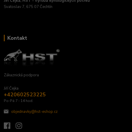
Jiří Čejka, HST - výroba kynologických potřeb
Svatoslav 7, 675 07 Čechtín
Kontakt
Zákaznická podpora
Jiří Čejka
+420602523225
Po-Pá 7 - 14 hod.
objednavky@hst-eshop.cz