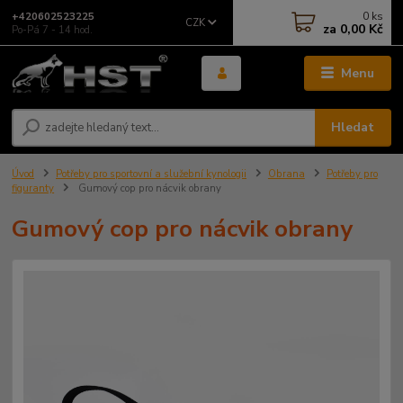
0
ks
+420602523225
CZK
za
0,00 Kč
Po-Pá 7 - 14 hod.
Menu
Hledat
Úvod
Potřeby pro sportovní a služební kynologii
Obrana
Potřeby pro
figuranty
Gumový cop pro nácvik obrany
Gumový cop pro nácvik obrany