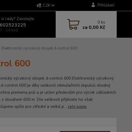
Přihlášení
CZK
 si rady? Zavolejte.
0
ks
602523225
za
0,00 Kč
7 - 14 hod.
Elektronický výcvikový obojek d‑control 600
trol 600
onický výcvikový obojek d‑control 600 Elektronický výcvikový
 d-control 600 je díky velikosti stimulačních impulsů vhodný
echna plemena psů a je určen především pro výcvik základních
, s dosahem 600 m. Dle velikosti přijímače ho však
čujeme spíše pro střední a velká p...
celý popis