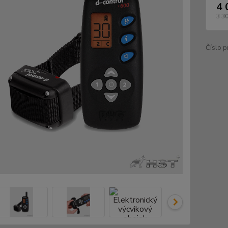
4 
3 3
Číslo p