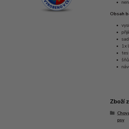
nen
Obsah ba
vys
při
sad
1x 
tes
šňů
náv
Zboží 
Chova
psy