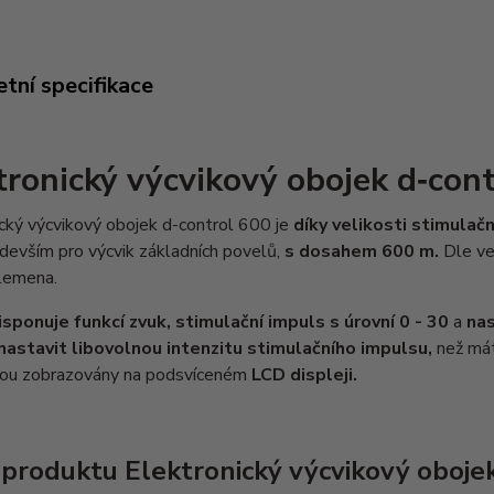
tní specifikace
tronický výcvikový obojek d‑con
cký výcvikový obojek d-control 600 je
díky velikosti stimula
devším pro výcvik základních povelů,
s dosahem
600 m.
Dle ve
plemena.
isponuje funkcí zvuk, stimulační impuls s úrovní 0 - 30
a
nas
astavit libovolnou intenzitu stimulačního impulsu,
než mát
jsou zobrazovány na podsvíceném
LCD displeji.
 produktu Elektronický výcvikový oboje