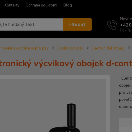
Kontakty
Ochrana soukromí
Blog
Nevíte
Hledat
+420
Po-Pá 
hovatelské potřeby pro psy
Obojky pro psy
Elektronické obojky
tronický výcvikový obojek d‑con
Elektr
obojek
pro vš
povelů
doporu