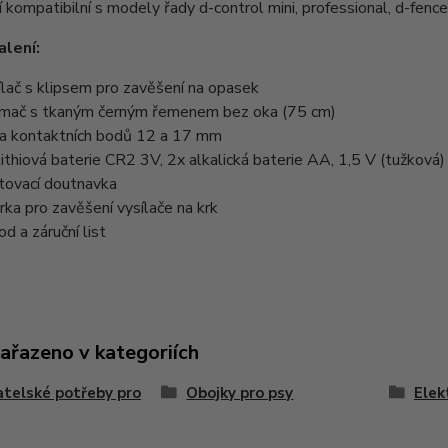
í kompatibilní s modely řady d-control mini, professional, d-fenc
lení:
ílač s klipsem pro zavěšení na opasek
jímač s tkaným černým řemenem bez oka (75 cm)
a kontaktních bodů 12 a 17 mm
lithiová baterie CR2 3V, 2x alkalická baterie AA, 1,5 V (tužková)
tovací doutnavka
rka pro zavěšení vysílače na krk
od a záruční list
zařazeno v kategoriích
telské potřeby pro
Obojky pro psy
Elek