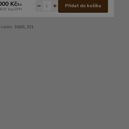
000 Kč
/
ks
Přidat do košíku
06 Kč
bez DPH
roduktu:
D600_321