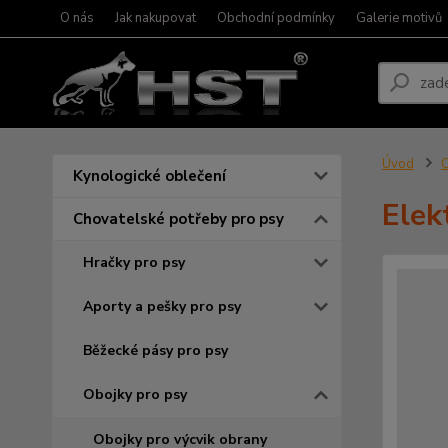
O nás
Jak nakupovat
Obchodní podmínky
Galerie motivů
Úvod
C
Kynologické oblečení
Elek
Chovatelské potřeby pro psy
Hračky pro psy
Aporty a pešky pro psy
Běžecké pásy pro psy
Obojky pro psy
Obojky pro výcvik obrany