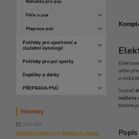
Náhubky pro psy
Péče o psa
Komple
Přeprava psů
Potřeby pro sportovní a
Elek
služební kynologii
Potřeby pro psí sporty
Elektroni
určen pře
Doplňky a dárky
a velká 
PŘEPRAVA PSŮ
Vysílač
d
můžete n
baterie 
Novinky
19.12.2022
Popis
Spustili jsme nový design e-shopu