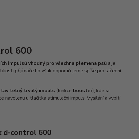
trol 600
čních impulsů vhodný pro všechna plemena psů
a je
likosti přijímače ho však doporučujeme spíše pro střední
tavitelný trvalý impuls
(funkce
booster
), kde
si
e navolenu u tlačítka stimulační impuls. Vysílání a vybití
k d‑control 600