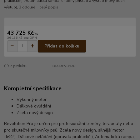
praktické!), Automatická rampa, snadný přístup a výstup (nový boční
výstup), 3 odolné...
celý popis
43 725 Kč
/
ks
36 136 Kč
bez DPH
Přidat do košíku
Číslo produktu:
DR-REV-PRO
Kompletní specifikace
Výkonný motor
Dálkové ovládání
Zcela nový design
Revolution Pro je určen pro profesionální trenéry, terapeuty nebo
pro skutečné milovníky psů. Zcela nový design, silnější motor
(tišší!), Dálkové ovládání (opravdu praktické!), Automatická rampa,