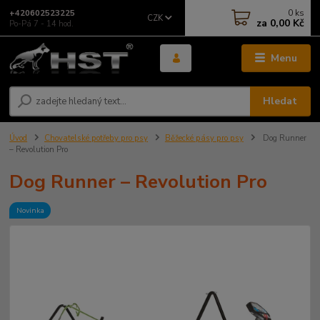
0
ks
+420602523225
CZK
za
0,00 Kč
Po-Pá 7 - 14 hod.
Menu
Hledat
Úvod
Chovatelské potřeby pro psy
Běžecké pásy pro psy
Dog Runner
– Revolution Pro
Dog Runner – Revolution Pro
Novinka