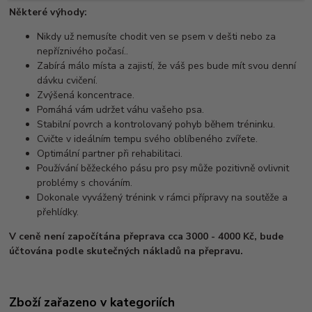
Některé výhody:
Nikdy už nemusíte chodit ven se psem v dešti nebo za
nepříznivého počasí..
Zabírá málo místa a zajistí, že váš pes bude mít svou denní
dávku cvičení.
Zvýšená koncentrace.
Pomáhá vám udržet váhu vašeho psa.
Stabilní povrch a kontrolovaný pohyb během tréninku.
Cvičte v ideálním tempu svého oblíbeného zvířete.
Optimální partner při rehabilitaci.
Používání běžeckého pásu pro psy může pozitivně ovlivnit
problémy s chováním.
Dokonale vyvážený trénink v rámci přípravy na soutěže a
přehlídky.
V ceně není započítána přeprava cca 3000 - 4000 Kč, bude
účtována podle skutečných nákladů na přepravu.
Zboží zařazeno v kategoriích