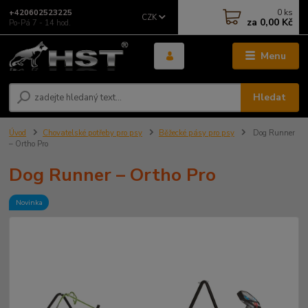
0
ks
+420602523225
CZK
za
0,00 Kč
Po-Pá 7 - 14 hod.
Menu
Hledat
Úvod
Chovatelské potřeby pro psy
Běžecké pásy pro psy
Dog Runner
– Ortho Pro
Dog Runner – Ortho Pro
Novinka