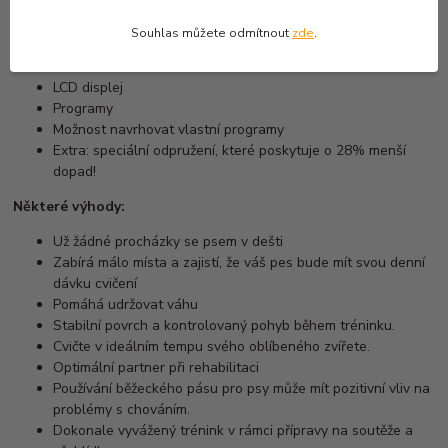
Rychlost: 0,8-18 km / h
Motor: 6,5 HP
Souhlas můžete odmítnout
zde
.
Sklon: 0-15% (přední)
Dálkové ovládání
LCD displej
Programy
Možnost navrhovat vlastní programy
Extra: speciální odpružení, které poskytuje o 28% menší
dopad!
Některé výhody:
Už žádné procházky se psem v dešti
Zabírá málo místa a zajistí, že váš pes bude mít svou denní
dávku cvičení
Pomáhá udržovat váhu
Stabilní povrch a kontrolovaný pohyb během tréninku.
Cvičte v ideálním tempu svého oblíbeného zvířete.
Optimální partner při rehabilitaci
Používání běžeckého pásu pro psy může mít pozitivní vliv na
problémy s chováním.
Dokonale vyvážený trénink v rámci přípravy na soutěže a