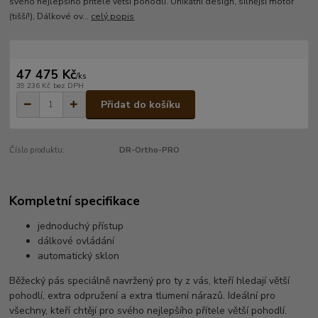
svého nejlepšího přítele větší pohodlí. Unikátní design, silnější motor
(tišší!), Dálkové ov...
celý popis
47 475 Kč
/
ks
39 236 Kč
bez DPH
Přidat do košíku
Číslo produktu:
DR-Ortho-PRO
Kompletní specifikace
jednoduchý přístup
dálkové ovládání
automatický sklon
Běžecký pás speciálně navržený pro ty z vás, kteří hledají větší
pohodlí, extra odpružení a extra tlumení nárazů. Ideální pro
všechny, kteří chtějí pro svého nejlepšího přítele větší pohodlí.