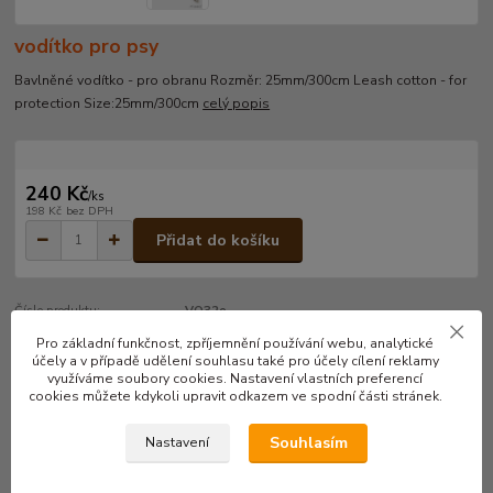
vodítko pro psy
Bavlněné vodítko - pro obranu Rozměr: 25mm/300cm Leash cotton - for
protection Size:25mm/300cm
celý popis
240 Kč
/
ks
198 Kč
bez DPH
Přidat do košíku
Číslo produktu:
VO32e
Pro základní funkčnost, zpříjemnění používání webu, analytické
účely a v případě udělení souhlasu také pro účely cílení reklamy
využíváme soubory cookies. Nastavení vlastních preferencí
Kompletní specifikace
cookies můžete kdykoli upravit odkazem ve spodní části stránek.
Bavlněné vodítko - pro obranu
Souhlasím
Nastavení
Rozměr: 25mm/300cm