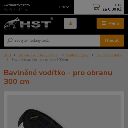
0
ks
+420602523225
CZK
za
0,00 Kč
Po-Pá 7 - 14 hod.
Menu
Hledat
Úvod
Chovatelské potřeby pro psy
Vodítka pro psy
Bavlněná vodítka
Bavlněné vodítko - pro obranu 300 cm
Bavlněné vodítko - pro obranu
300 cm