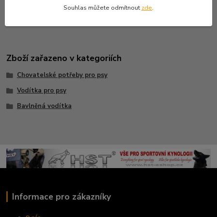
Leash cotton - for protection
Souhlas můžete odmítnout
zde
.
Size:25mm/300cm
Zboží zařazeno v kategoriích
Chovatelské potřeby pro psy
Vodítka pro psy
Bavlněná vodítka
Informace pro zákazníky