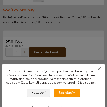
vodítko pro psy
Bavlněné vodítko - přepínací třípolohové Rozměr: 25mm/180cm Leash
draw cotton Size:25mm/180cm
celý popis
250 Kč
/
ks
207 Kč
bez DPH
Přidat do košíku
Číslo produktu:
V030
Pro základní funkčnost, zpříjemnění používání webu, analytické
účely a v případě udělení souhlasu také pro účely cílení reklamy
využíváme soubory cookies. Nastavení vlastních preferencí
cookies můžete kdykoli upravit odkazem ve spodní části stránek.
Kompletní specifikace
Souhlasím
Bavlněné vodítko - přepínací třípolohové
Nastavení
Rozměr: 25mm/180cm
Leash draw cotton