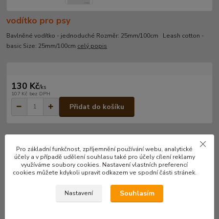
vodítko pro psy
Bavlněné vodítko - jednoduché Rozměr: 25mm/100cm Leash cotton -
basic Size: 25mm/100cm
celý popis
130 Kč
/
ks
107 Kč
bez DPH
Přidat do košíku
Číslo produktu:
VO32a
Pro základní funkčnost, zpříjemnění používání webu, analytické
účely a v případě udělení souhlasu také pro účely cílení reklamy
využíváme soubory cookies. Nastavení vlastních preferencí
Kompletní specifikace
cookies můžete kdykoli upravit odkazem ve spodní části stránek.
Bavlněné vodítko - jednoduché
Souhlasím
Nastavení
Rozměr: 25mm/100cm