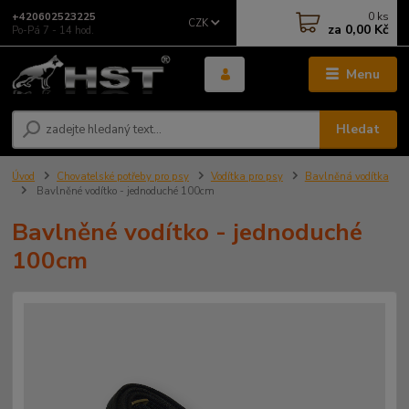
0
ks
+420602523225
CZK
za
0,00 Kč
Po-Pá 7 - 14 hod.
Menu
Hledat
Úvod
Chovatelské potřeby pro psy
Vodítka pro psy
Bavlněná vodítka
Bavlněné vodítko - jednoduché 100cm
Bavlněné vodítko - jednoduché
100cm