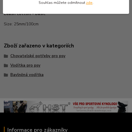
Souhlas můžete odmítnout
zde
.
Leash cotton - basic
Size: 25mm/100cm
Zboží zařazeno v kategoriích
Chovatelské potřeby pro psy
Vodítka pro psy
Bavlněná vodítka
Informace pro zákazníky