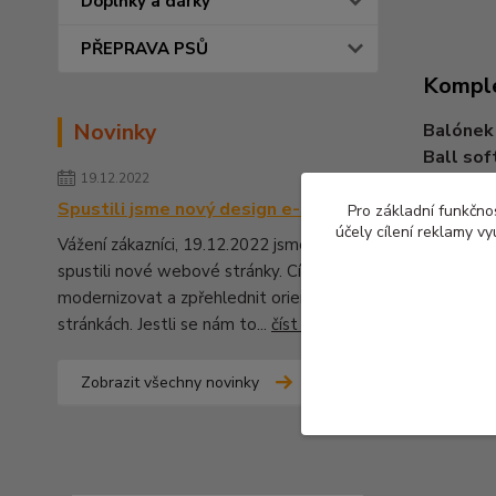
Doplňky a dárky
PŘEPRAVA PSŮ
Komple
Novinky
Balónek
Ball sof
19.12.2022
Spustili jsme nový design e-shopu
Pro základní funkčnos
účely cílení reklamy v
Vážení zákazníci, 19.12.2022 jsme pro Vás
spustili nové webové stránky. Cílem bylo
Zboží 
modernizovat a zpřehlednit orientaci na
stránkách. Jestli se nám to...
číst celé
Hračk
Zobrazit všechny novinky