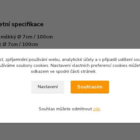
tní specifikace
 měkký Ø 7cm / 100cm
t Ø 7cm / 100cm
t, zpříjemnění používání webu, analytické účely a v případě udělení so
yužíváme soubory cookies. Nastavení vlastních preferencí cookies můžet
odkazem ve spodní části stránek.
zařazeno v kategoriích
Souhlasím
Nastavení
y pro psy
Balónky a míčky
Souhlas můžete odmítnout
zde
.