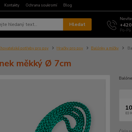
Kontakty
Ochrana soukromí
Blog
Nevíte
Hledat
+420
Po-Pá 
hovatelské potřeby pro psy
Hračky pro psy
Balónky a míčky
Ba
nek měkký Ø 7cm
Balóne
10
83 
Číslo p