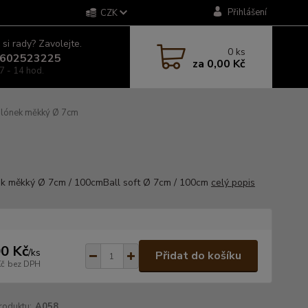
Přihlášení
CZK
 si rady? Zavolejte.
0
ks
602523225
za
0,00 Kč
7 - 14 hod.
lónek měkký Ø 7cm
k měkký Ø 7cm / 100cmBall soft Ø 7cm / 100cm
celý popis
0 Kč
/
ks
Přidat do košíku
Kč
bez DPH
roduktu:
A058