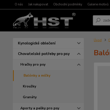
O nás
Jak nakupovat
Obchodní podmínky
Galerie motivů
Úvod
C
Kynologické oblečení
Baló
Chovatelské potřeby pro psy
Hračky pro psy
Balónky a míčky
Kroužky
Granáty
Aporty a pešky pro psy