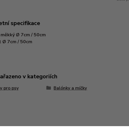
tní specifikace
 měkký Ø 7cm / 50cm
t Ø 7cm / 50cm
zařazeno v kategoriích
y pro psy
Balónky a míčky