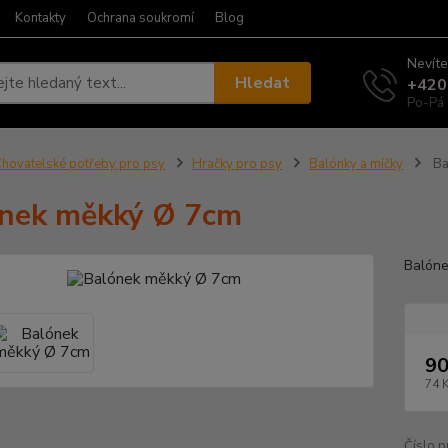
Kontakty
Ochrana soukromí
Blog
Nevíte
Hledat
+420
Po-Pá 
hovatelské potřeby pro psy
Hračky pro psy
Balónky a míčky
Ba
nek měkký Ø 7cm
Balóne
90
74 
Číslo p