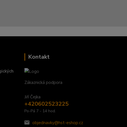
Kontakt
gických
Zákaznická podpora
Jiří Čejka
+420602523225
Po-Pá 7 - 14 hod.
objednavky@hst-eshop.cz