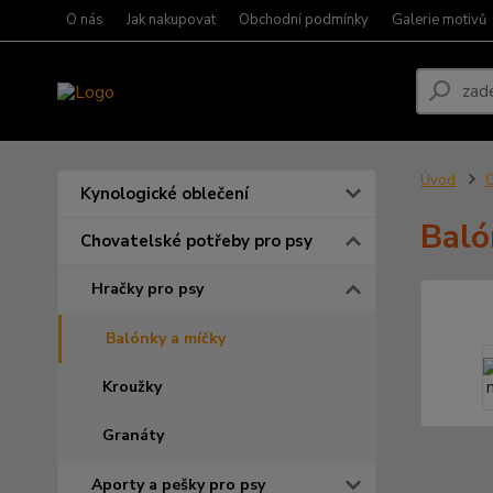
O nás
Jak nakupovat
Obchodní podmínky
Galerie motivů
Úvod
C
Kynologické oblečení
Baló
Chovatelské potřeby pro psy
Hračky pro psy
Balónky a míčky
Kroužky
Granáty
Aporty a pešky pro psy