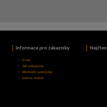
Informace pro zákazníky
Nejčten
O nás
Jak nakupovat
Obchodní
podmínky
Galerie motivů