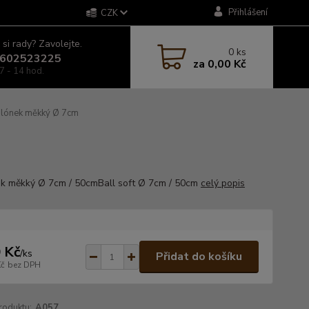
Přihlášení
CZK
 si rady? Zavolejte.
0
ks
602523225
za
0,00 Kč
7 - 14 hod.
lónek měkký Ø 7cm
k měkký Ø 7cm / 50cmBall soft Ø 7cm / 50cm
celý popis
 Kč
/
ks
Přidat do košíku
Kč
bez DPH
roduktu:
A057