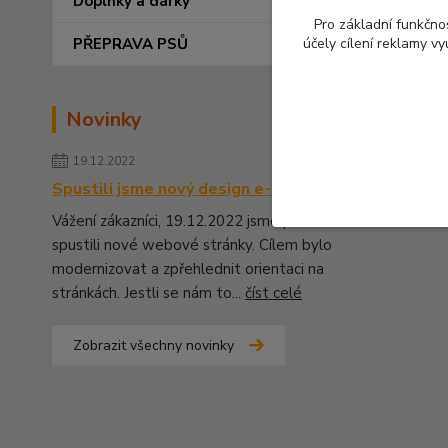
Doplňky a dárky
Pro základní funkčnos
PŘEPRAVA PSŮ
účely cílení reklamy v
Novinky
19.12.2022
Spustili jsme nový design e-shopu
Vážení zákazníci, 19.12.2022 jsme pro Vás
spustili nové webové stránky. Cílem bylo
modernizovat a zpřehlednit orientaci na
stránkách. Jestli se nám to...
číst celé
Zobrazit všechny novinky