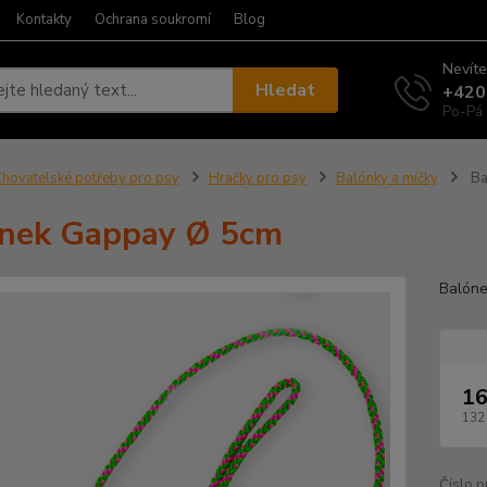
Kontakty
Ochrana soukromí
Blog
Nevíte
Hledat
+420
Po-Pá 
hovatelské potřeby pro psy
Hračky pro psy
Balónky a míčky
Ba
nek Gappay Ø 5cm
Balóne
16
132
Číslo p