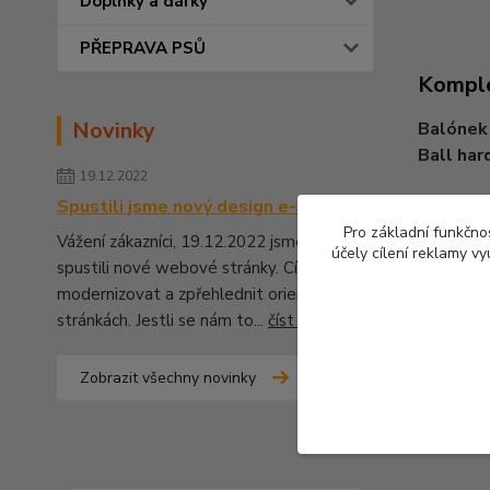
Doplňky a dárky
PŘEPRAVA PSŮ
Komple
Novinky
Balónek
Ball har
19.12.2022
Spustili jsme nový design e-shopu
Pro základní funkčnos
Vážení zákazníci, 19.12.2022 jsme pro Vás
účely cílení reklamy v
spustili nové webové stránky. Cílem bylo
Zboží 
modernizovat a zpřehlednit orientaci na
stránkách. Jestli se nám to...
číst celé
Hračk
Zobrazit všechny novinky