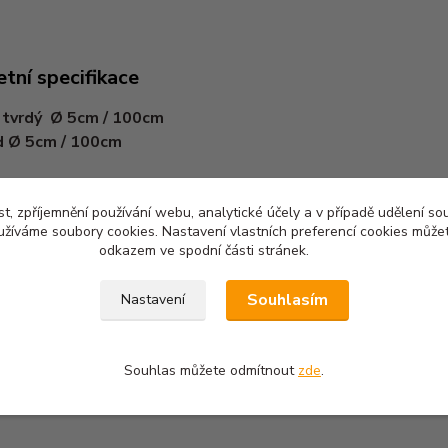
tní specifikace
 tvrdý Ø 5cm / 100cm
d Ø 5cm / 100cm
t, zpříjemnění používání webu, analytické účely a v případě udělení so
yužíváme soubory cookies. Nastavení vlastních preferencí cookies můžet
odkazem ve spodní části stránek.
zařazeno v kategoriích
Souhlasím
Nastavení
y pro psy
Balónky a míčky
Souhlas můžete odmítnout
zde
.