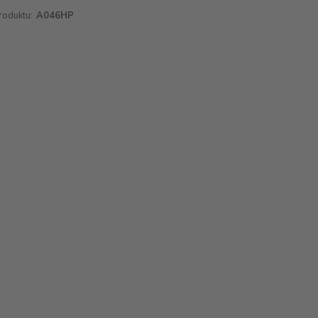
roduktu:
A046HP