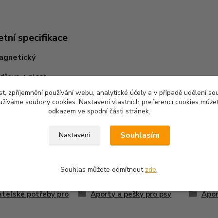
tní specifikace
agnetický
 dřevo + plast
t, zpříjemnění používání webu, analytické účely a v případě udělení so
c dumbbell
yužíváme soubory cookies. Nastavení vlastních preferencí cookies můžet
odkazem ve spodní části stránek.
 wood - plastic
Souhlasím
Nastavení
Souhlas můžete odmítnout
zde
.
zařazeno v kategoriích
telské potřeby pro
Aporty a pešky pro psy
Apor