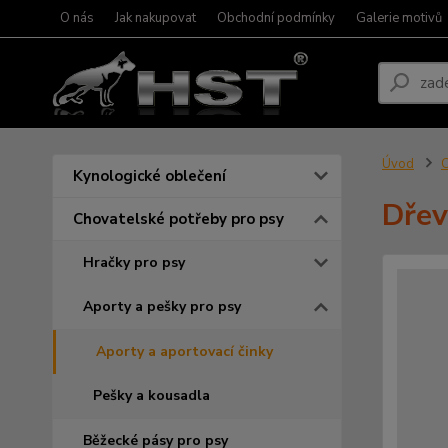
O nás
Jak nakupovat
Obchodní podmínky
Galerie motivů
Úvod
C
Kynologické oblečení
Dřev
Chovatelské potřeby pro psy
Hračky pro psy
Aporty a pešky pro psy
Aporty a aportovací činky
Pešky a kousadla
Běžecké pásy pro psy