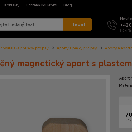
Kontakty
Ochrana soukromí
Blog
Nevíte
Hledat
+420
Po-Pá 
hovatelské potřeby pro psy
Aporty a pešky pro psy
Aporty a aporto
ěný magnetický aport s plastem
Aport 
Materi
70
579