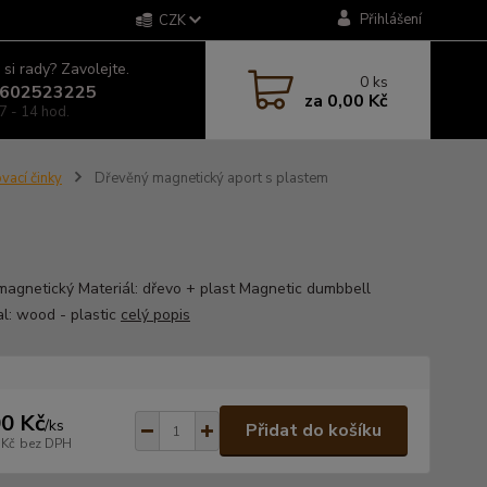
Přihlášení
CZK
 si rady? Zavolejte.
0
ks
602523225
za
0,00 Kč
7 - 14 hod.
vací činky
Dřevěný magnetický aport s plastem
magnetický Materiál: dřevo + plast Magnetic dumbbell
al: wood - plastic
celý popis
0 Kč
/
ks
Přidat do košíku
 Kč
bez DPH