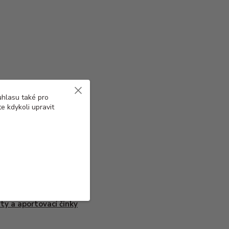
uhlasu také pro
e kdykoli upravit
ty a aportovací činky