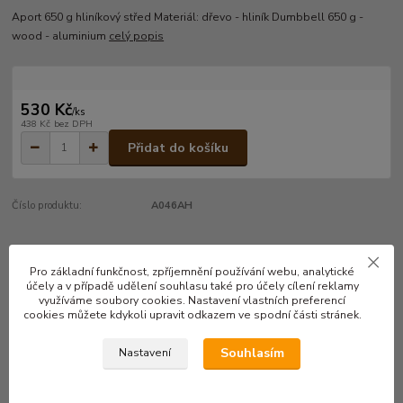
Aport 650 g hliníkový střed Materiál: dřevo - hliník Dumbbell 650 g -
wood - aluminium
celý popis
530 Kč
/
ks
438 Kč
bez DPH
Přidat do košíku
Číslo produktu:
A046AH
Kompletní specifikace
Pro základní funkčnost, zpříjemnění používání webu, analytické
účely a v případě udělení souhlasu také pro účely cílení reklamy
Aport 650 g
využíváme soubory cookies. Nastavení vlastních preferencí
cookies můžete kdykoli upravit odkazem ve spodní části stránek.
hliníkový střed
Souhlasím
Nastavení
Materiál: dřevo - hliník
Dumbbell 650 g