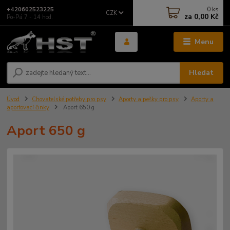
0
ks
+420602523225
CZK
za
0,00 Kč
Po-Pá 7 - 14 hod.
Menu
Hledat
Úvod
Chovatelské potřeby pro psy
Aporty a pešky pro psy
Aporty a
aportovací činky
Aport 650 g
Aport 650 g