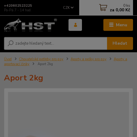
0
ks
+420602523225
CZK
za
0,00 Kč
Po-Pá 7 - 14 hod.
Menu
Hledat
Úvod
Chovatelské potřeby pro psy
Aporty a pešky pro psy
Aporty a
aportovací činky
Aport 2kg
Aport 2kg